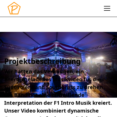
2024
Musikvideo
Southbrass
Projektbeschreibung
Wir hatten das Vergnügen, ein
energiegeladenes Musikvideo für die
Südtiroler Band Southbrass zu drehen.
Die Band hat eine mitreißende
Interpretation der F1 Intro Musik kreiert.
Unser Video kombiniert dynamische