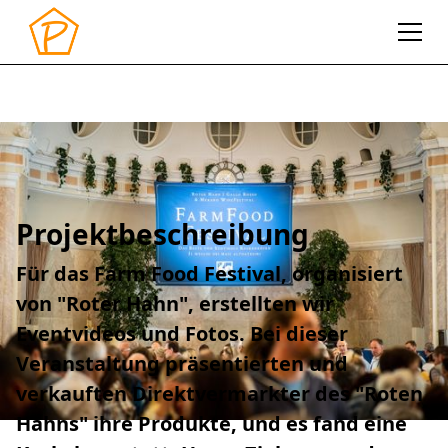
2023
Farm Food Festival
Roter Hahn
Projektbeschreibung
Für das Farm Food Festival, organisiert
von "Roter Hahn", erstellten wir
Eventvideos und Fotos. Bei dieser
Veranstaltung präsentierten und
verkauften Direktvermarkter des "Roten
Hahns" ihre Produkte, und es fand eine