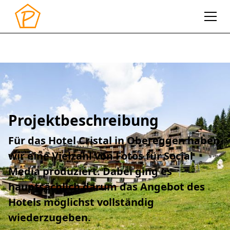
2022
Cristal
Hotel Cristal
Projektbeschreibung
Für das Hotel Cristal in Obereggen haben
wir eine Vielzahl von Fotos für Social
Media produziert. Dabei ging es
hauptsächlich darum das Angebot des
Hotels möglichst vollständig
wiederzugeben.